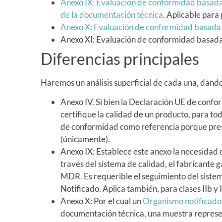
Anexo IX: Evaluación de conformidad basada e
de la documentación técnica
. Aplicable para 
Anexo X: Evaluación de conformidad basada 
Anexo XI: Evaluación de conformidad basada 
Diferencias principales
Haremos un análisis superficial de cada una, dando
Anexo IV. Si bien la Declaración UE de conf
certifique la calidad de un producto, para tod
de conformidad como referencia porque prese
(únicamente).
Anexo IX: Establece este anexo la necesidad 
través del sistema de calidad, el fabricante 
MDR. Es requerible el seguimiento del siste
Notificado. Aplica también, para clases IIb y 
Anexo X: Por el cual un
Organismo notificado
documentación técnica, una muestra represen