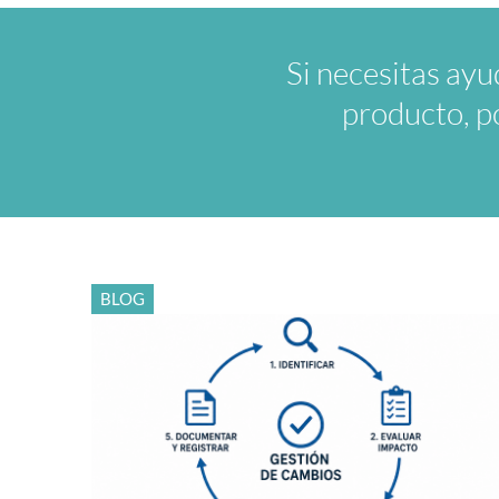
Si necesitas ayu
producto, p
BLOG