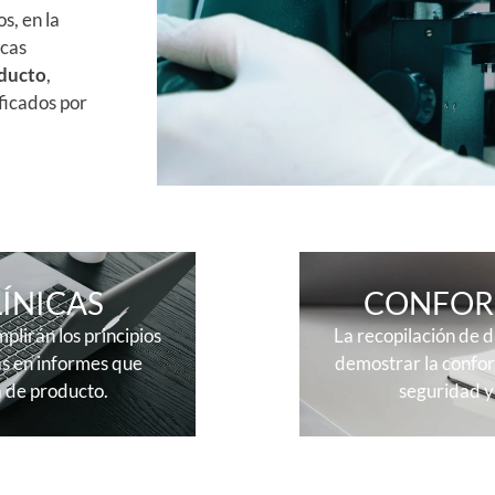
s, en la
icas
oducto
,
ificados por
ÍNICAS
CONFOR
plirán los principios
La recopilación de da
as en informes que
demostrar la confor
a de producto.
seguridad y