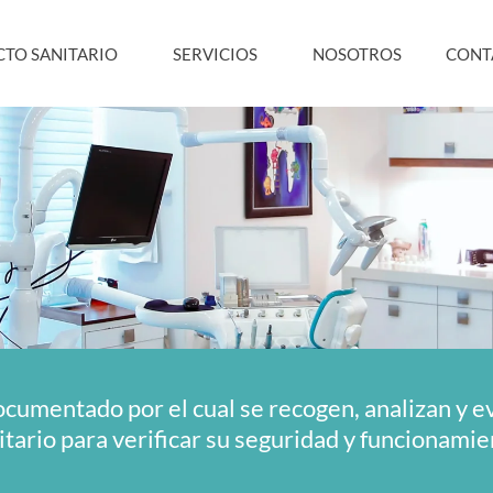
TO SANITARIO
SERVICIOS
NOSOTROS
CONT
ocumentado por el cual se recogen, analizan y ev
itario para verificar su seguridad y funcionamie