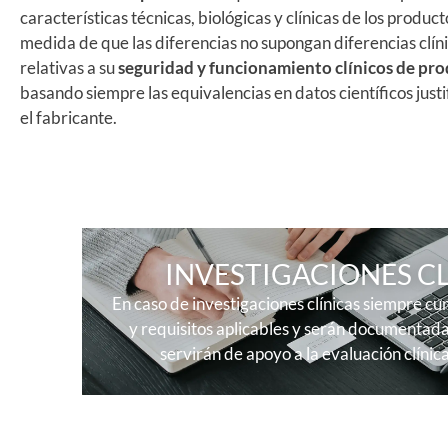
características técnicas, biológicas y clínicas de los producto
medida de que las diferencias no supongan diferencias clín
relativas a su
seguridad y
funcionamiento clínicos de pr
basando siempre las equivalencias en datos científicos just
el fabricante.
INVESTIGACIONES CL
En caso de investigaciones clínicas siempre cum
y requisitos aplicables y serán documentad
servirán de apoyo a la evaluación clínic