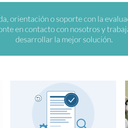
da, orientación o soporte con la evaluac
onte en contacto con nosotros y traba
desarrollar la mejor solución.