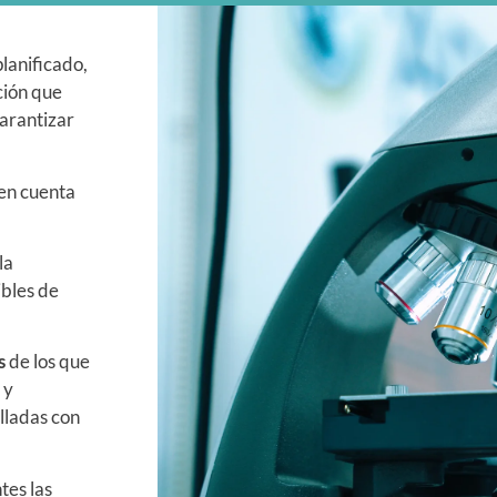
planificado,
ción que
garantizar
 en cuenta
la
ibles de
s
de los que
 y
lladas con
tes las