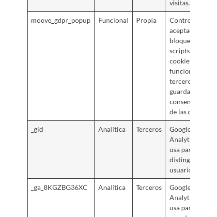
visitas.
moove_gdpr_popup
Funcional
Propia
Controla la
aceptación o
bloqueo de los
scripts de las
cookies no
funcionales de
terceros. Y
guardar el
consentimiento
de las cookies.
_gid
Analítica
Terceros
Google
Analytics. Se
usa para
distinguir a los
usuarios.
_ga_8KGZBG36XC
Analítica
Terceros
Google
Analytics. Se
usa para