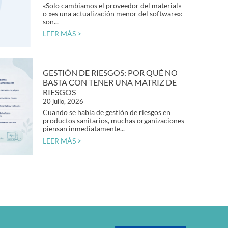
«Solo cambiamos el proveedor del material»
o «es una actualización menor del software»:
son...
LEER MÁS >
GESTIÓN DE RIESGOS: POR QUÉ NO
BASTA CON TENER UNA MATRIZ DE
RIESGOS
20 julio, 2026
Cuando se habla de gestión de riesgos en
productos sanitarios, muchas organizaciones
piensan inmediatamente...
LEER MÁS >