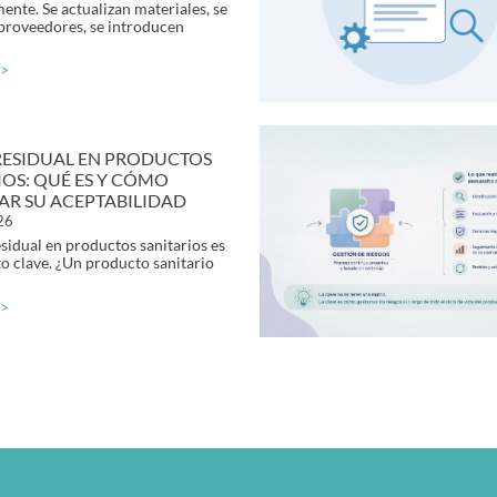
ente. Se actualizan materiales, se
proveedores, se introducen
 >
RESIDUAL EN PRODUCTOS
IOS: QUÉ ES Y CÓMO
CAR SU ACEPTABILIDAD
026
esidual en productos sanitarios es
o clave. ¿Un producto sanitario
 >