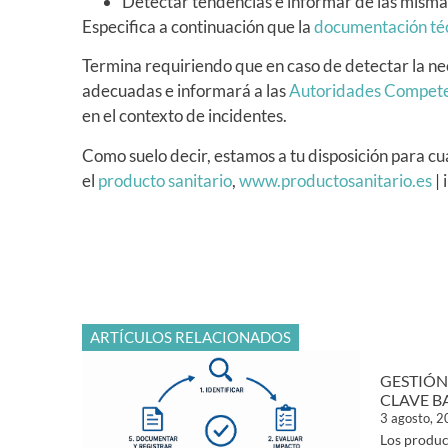
Detectar tendencias e informar de las misma
Especifica a continuación que la
documentación té
Termina requiriendo que en caso de detectar la nec
adecuadas e informará a las
Autoridades Compet
en el contexto de incidentes.
Como suelo decir, estamos a tu disposición para cu
el
producto sanitario
,
www.productosanitario.es
| 
ARTÍCULOS RELACIONADOS
GESTIÓN
CLAVE B
3 agosto, 
Los produc