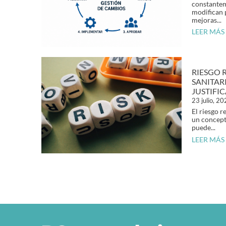
constantem
modifican 
mejoras...
LEER MÁS
RIESGO 
SANITAR
JUSTIFI
23 julio, 2
El riesgo r
un concept
puede...
LEER MÁS