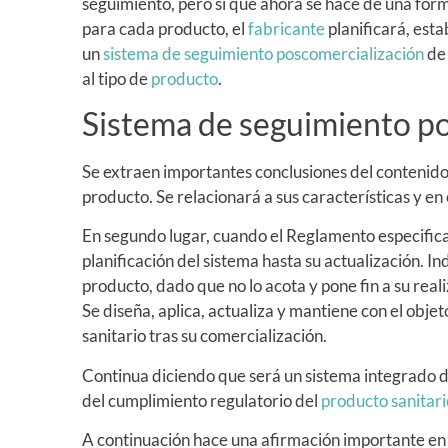
seguimiento, pero sí que ahora se hace de una for
para cada producto, el
fabricante
planificará, est
un
sistema de seguimiento poscomercialización
de 
al tipo de
producto
.
Sistema de seguimiento p
Se extraen importantes conclusiones del contenido 
producto. Se relacionará a sus características y en
En segundo lugar, cuando el Reglamento especifica 
planificación del sistema hasta su actualización. In
producto, dado que no lo acota y pone fin a su reali
Se diseña, aplica, actualiza y mantiene con el obje
sanitario tras su comercialización.
Continua diciendo que será un sistema integrado d
del cumplimiento regulatorio del
producto sanitari
A continuación hace una afirmación importante en 