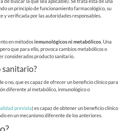
á de buscar la que sea aplicable). Se trata ésta de una
endo un principio de funcionamiento farmacológico, su
te y verificada por las autoridades responsables.
iento en métodos
inmunológicos ni metabólicos
. Una
, pero que para ello, provoca cambios metabólicos o
er considerados producto sanitario.
sanitario?
 o no, que es capaz de ofrecer un beneficio clínico para
ón diferente al metabólico, inmunológico o
nalidad prevista
) es capaz de obtener un beneficio clínico
ado en un mecanismo diferente de los anteriores.
co?