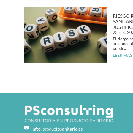
RIESGO 
SANITAR
JUSTIFI
23 julio, 2
El riesgo r
un concept
puede...
LEER MÁS
info@productosanitario.es