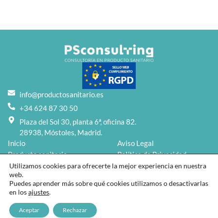
info@productosanitario.es
+34 624 87 30 50
Plaza del Sol 30, planta 6ª, oficina 82.
28938, Móstoles, Madrid.
Inicio
Aviso Legal
Producto sanitario
Política de Privacidad
Servicios
Política de Cookies
Utilizamos cookies para ofrecerte la mejor experiencia en nuestra
web.
Blog
Puedes aprender más sobre qué cookies utilizamos o desactivarlas
Nosotros
en los
ajustes
.
Contacto
2026 © PSconsulting | Diseñado por
Kybumo
Aceptar
Rechazar